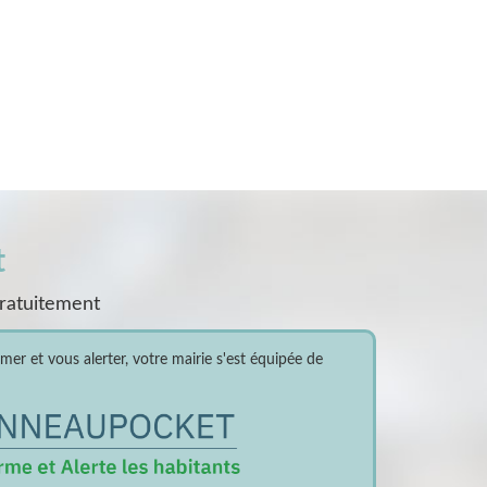
t
gratuitement
er et vous alerter, votre mairie s'est équipée de