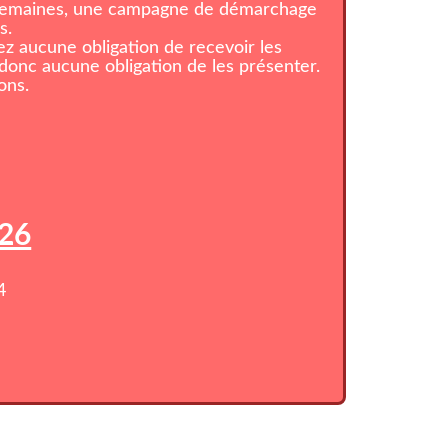
 semaines, une campagne de démarchage
s.
z aucune obligation de recevoir les
onc aucune obligation de les présenter.
ons.
026
4