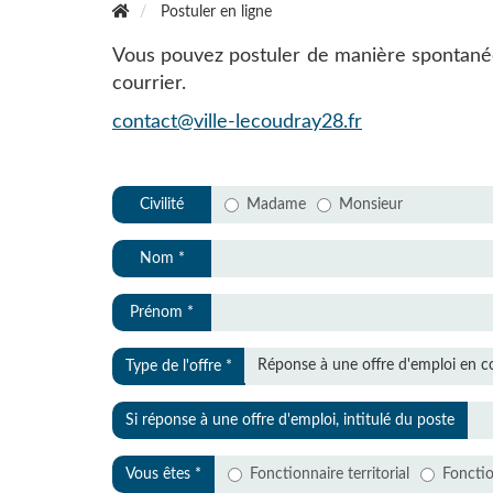
Postuler en ligne
Vous pouvez postuler de manière spontanée 
courrier.
contact@ville-lecoudray28.fr
Madame
Monsieur
Civilité
Nom *
Prénom *
Réponse à une offre d'emploi en c
Type de l'offre *
Si réponse à une offre d'emploi, intitulé du poste
Fonctionnaire territorial
Fonctio
Vous êtes *