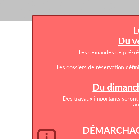
L
Du v
Les demandes de pré-rése
Les dossiers de réservation défin
Du dimanch
Des travaux importants seront 
au
DÉMARCHAG