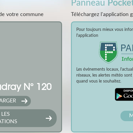
Panneau
Pocke
s de votre commune
Téléchargez l'application 
Pour toujours mieux vous inform
l'application
Les événements locaux, l'actua
réseaux, les alertes météo son
quand vous le souhaitez.
dray N° 120
ARGER
 LES
M
ATIONS