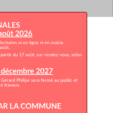
NALES
 août 2026
ctuées ni en ligne ni en mairie.
août.
partir du 17 août, sur rendez-vous, selon
1 décembre 2027
 Gérard Philipe sera fermé au public et
s travaux.
AR LA COMMUNE