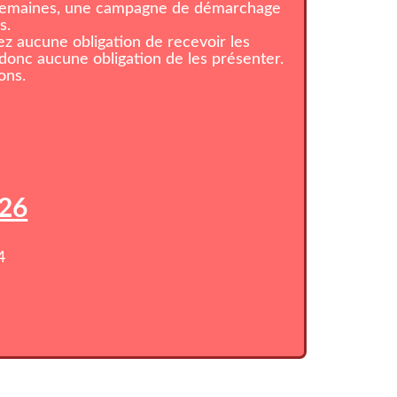
 semaines, une campagne de démarchage
s.
z aucune obligation de recevoir les
onc aucune obligation de les présenter.
ons.
026
4