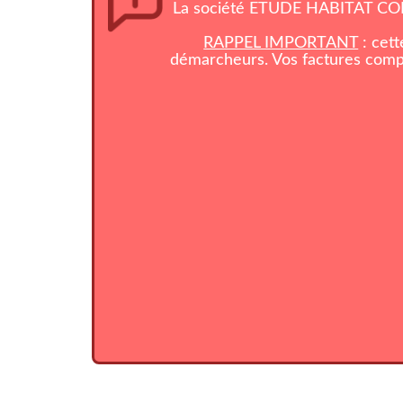
La société ETUDE HABITAT CONS
RAPPEL IMPORTANT
: cett
démarcheurs. Vos factures compo