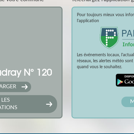
Pour toujours mieux vous inform
l'application
Les événements locaux, l'actua
réseaux, les alertes météo son
quand vous le souhaitez.
dray N° 120
ARGER
 LES
M
ATIONS