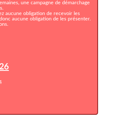
 semaines, une campagne de démarchage
s.
z aucune obligation de recevoir les
onc aucune obligation de les présenter.
ons.
026
4