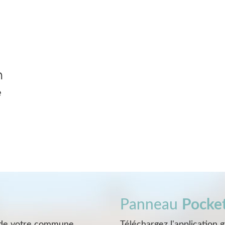
n
e
Panneau
Pocke
s de votre commune
Téléchargez l'application 