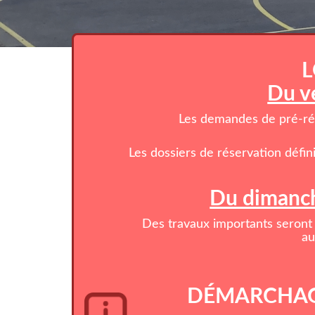
L
Du v
Les demandes de pré-rése
Les dossiers de réservation défin
Du dimanch
Des travaux importants seront 
au
DÉMARCHAG