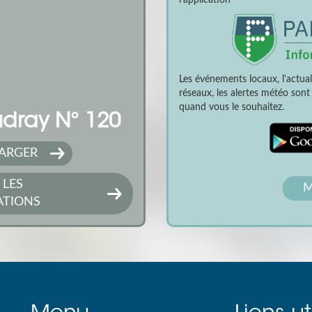
l'application
Les événements locaux, l'actua
réseaux, les alertes météo son
quand vous le souhaitez.
dray N° 120
ARGER
 LES
M
ATIONS