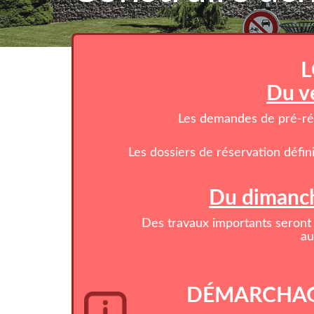
L
Du v
Les demandes de pré-rése
Les dossiers de réservation défin
Du dimanch
Des travaux importants seront 
au
DÉMARCHAG