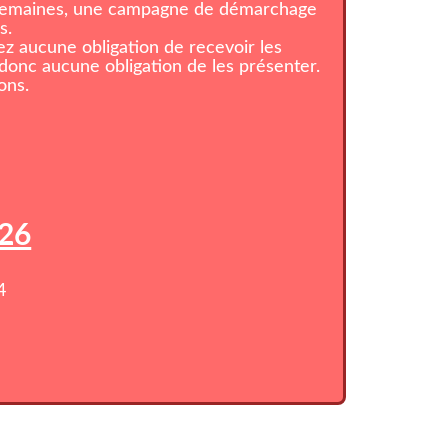
 semaines, une campagne de démarchage
s.
z aucune obligation de recevoir les
onc aucune obligation de les présenter.
ons.
026
4