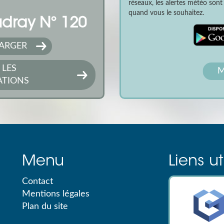
réseaux, les alertes météo son
quand vous le souhaitez.
dray N° 120
ARGER
 LES
M
ATIONS
Menu
Liens ut
Contact
Mentions légales
Plan du site