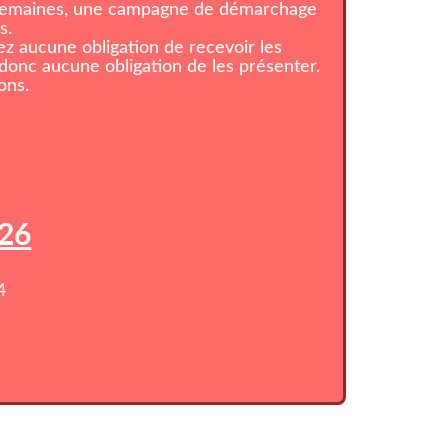
 semaines, une campagne de démarchage
s.
z aucune obligation de recevoir les
onc aucune obligation de les présenter.
ons.
026
4